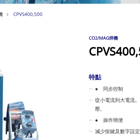
CPVS400,500
機
CO2/MAG焊機
CPVS400,
特點
● 同步控制
從小電流到大電流。
壓。
● 操作簡便
減少按鍵及數字設定