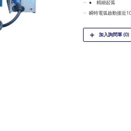
● 精細起弧
瞬時電弧啟動接近1
加入詢問單 (
0
)