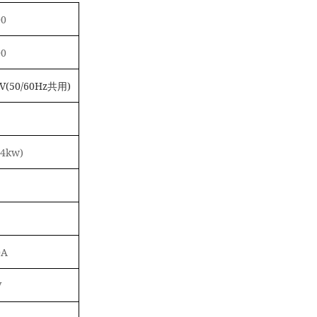
00
00
V(50/60Hz
共用)
.4kw)
0A
V