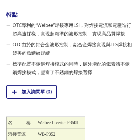
特點
OTC專利的“Welbee”焊接專用LSI，對焊接電流和電壓進行
超高速採樣，實現超精準的波形控制，實現高品質焊接
OTC由於的鋁合金波形控制，鋁合金焊接實現與TIG焊接相
媲美的魚鱗紋焊縫
標準配置不銹鋼焊接模式的同時，額外增配的鐵素體不銹
鋼焊接模式，豐富了不銹鋼的焊接選擇
加入詢問單 (
0
)
名 稱
Welbee Inverter P350
Ⅱ
溶接電源
WB-P352