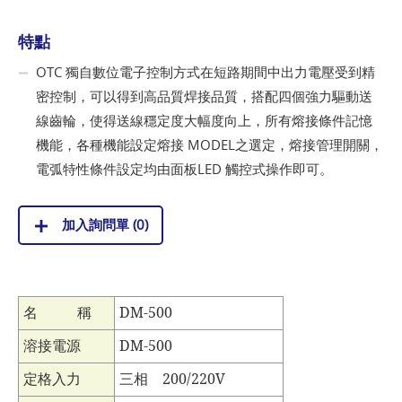
特點
OTC 獨自數位電子控制方式在短路期間中出力電壓受到精
密控制，可以得到高品質焊接品質，搭配四個強力驅動送
線齒輪，使得送線穩定度大幅度向上，所有熔接條件記憶
機能，各種機能設定熔接 MODEL之選定，熔接管理開關，
電弧特性條件設定均由面板LED 觸控式操作即可。
加入詢問單 (
0
)
名 稱
DM-500
溶接電源
DM-500
定格入力
三相 200/220V