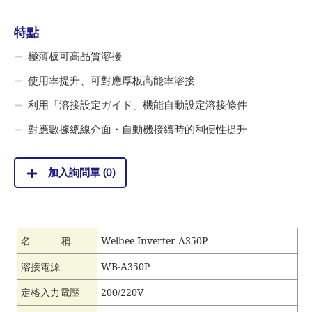
特點
極薄板可高品質溶接
使用率提升、可對應厚板高能率溶接
利用「溶接設定ガイド」機能自動設定溶接條件
對應數據總線介面・自動機接續時的利便性提升
加入詢問單 (
0
)
名 稱
Welbee Inverter A350P
溶接電源
WB-A350P
定格入力電壓
200/220V