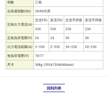
相數
三相
定格週期數(Hz)
50/60
共用
交流TIG
直流TIG
交流手焊接
直流手焊接
定格出力電流(A)
350
350
250
250
定格負荷電壓(V)
24
24
30
30
出力電流範圍(A)
5~350
2~350
10~250
10~250
無負荷電壓(V)
70/77
尺寸
56kg (395x710x640mm)
回到列表