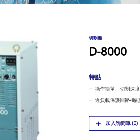
切割機
D-8000
特點
操作簡單、切割速度
過負載保護回路機能
加入詢問單 (
0
)