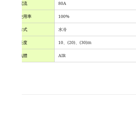
定格電流
80A
定格使用率
100%
冷卻方式
水冷
電纜長度
10
、(20)、(30)m
使用氣體
AIR