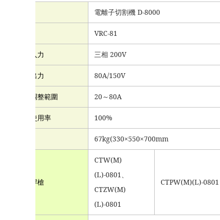
名稱
電離子切割機 D-8000
規格
VRC-81
定格入力
三相 200V
定格出力
80A/150V
出力調整範圍
20
～80A
定格使用率
100%
尺寸
67kg(330
×550×700mm
CTW(M)
(L)-0801
、
切割焊槍
CTPW(M)(L)-0801
CTZW(M)
(L)-0801