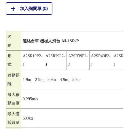
加入詢問單 (
0
)
名
連結台車 機械人滑台 AⅡ-1SR-P
稱
形
A2SR19P2-
A2SR29P2-
A2SR39P2-
A2SR49P2-
A2SR59P
式
J
J
J
J
J
移動距
1.9m
、2.9m、3.9m、4.9m、5.9m
離
最大移
0.295m/s
動速度
最大搭
600kg
載質量