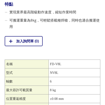
特點
實現業界最高階級動作速度，縮短作業時間
可搬運重量為8kg，可輕鬆搭載種焊槍，同時也適合搬運使
用
加入詢問單 (
0
)
名稱
FD-V8L
型式
NV8L
軸數
6
最大容許可載質量
8 kg
位置重返精度
±0.08 mm