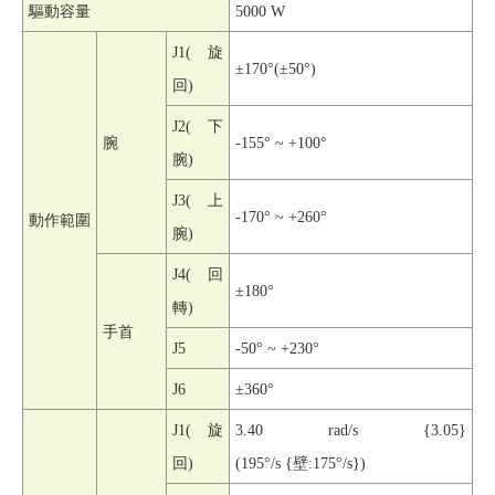
驅動容量
5000 W
J1(
旋
±170°(±50°)
回)
J2(
下
腕
-155
° ~ +100°
腕)
J3(
上
-170
° ~ +260°
動作範圍
腕)
J4(
回
±180°
轉)
手首
J5
-50
° ~ +230°
J6
±360°
J1(
旋
3.40 rad/s {3.05}
回)
(195
°/s {壁:175°/s})