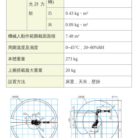
轉)
允許力
矩
J5
0.43 kg
・m²
J6
0.09 kg
・m²
機械人動作範圍截面面積
7.48 m
²
周圍溫度及濕度
0~45
°C﹑20~80%RH
本體重量
273 kg
上腕搭載最大重量
20 kg
設置方法
床置﹑天吊﹑壁掛