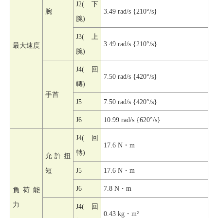
J2(
下
腕
3.49 rad/s {210
°/s}
腕)
J3(
上
3.49 rad/s {210
°/s}
最大速度
腕)
J4(
回
7.50 rad/s {420
°/s}
轉)
手首
J5
7.50 rad/s {420
°/s}
J6
10.99 rad/s {620
°/s}
J4(
回
17.6 N
・m
轉)
允許扭
短
J5
17.6 N
・m
J6
7.8 N
・m
負荷能
力
J4(
回
0.43 kg
・m²